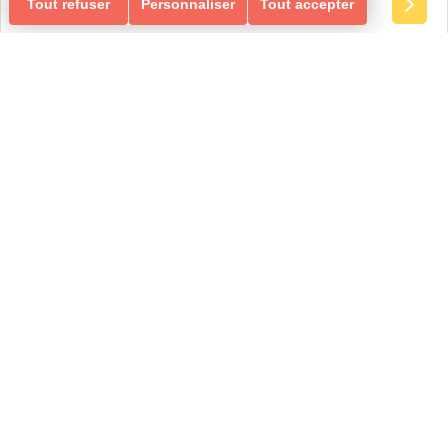
Tout refuser
Personnaliser
Tout accepter
Loisirs Ados/Adultes & Seniors
GYM ÉQUILIBRE & MEMOIRE
ÉQUILIBRE & MEMOIRE
Ados-Adultes