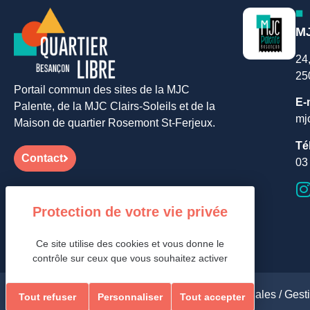
MJ
24
25
Portail commun des sites de la MJC
E-
Palente, de la MJC Clairs-Soleils et de la
mj
Maison de quartier Rosemont St-Ferjeux.
Té
Contact
03
Ce site utilise des cookies et vous donne le
contrôle sur ceux que vous souhaitez activer
Gest
Aides et accessibilité /
Plan de site /
Mentions légales /
Tout refuser
Personnaliser
Tout accepter