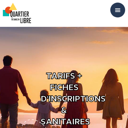
Panneau de gestion des cookies
TARIFS +
FICHES
D'INSCRIPTIONS
&
SANITAIRES