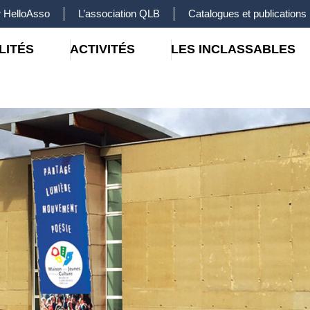
 HelloAsso
L’association QLB
Catalogues et publications
LITÉS
ACTIVITÉS
LES INCLASSABLES