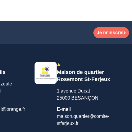
Je m'inscris
ils
Maison de quartier
Rosemont St-Ferjeux
ezeule
N
1 avenue Ducat
25000 BESANÇON
il@orange.fr
E-mail
maison.quartier@comite-
stferjeux.fr