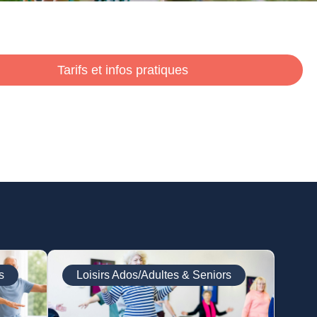
Tarifs et infos pratiques
s
Loisirs Ados/Adultes & Seniors