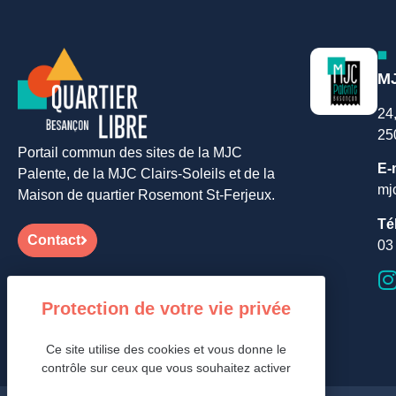
MJ
24
25
Portail commun des sites de la MJC
E-
Palente, de la MJC Clairs-Soleils et de la
mj
Maison de quartier Rosemont St-Ferjeux.
Té
Contact
03
Ce site utilise des cookies et vous donne le
contrôle sur ceux que vous souhaitez activer