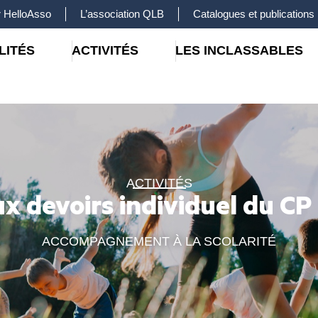
 HelloAsso
L’association QLB
Catalogues et publications
LITÉS
ACTIVITÉS
LES INCLASSABLES
ACTIVITÉS
x devoirs individuel du C
ACCOMPAGNEMENT À LA SCOLARITÉ