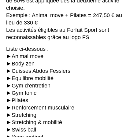
de 50% est appliquée dès la deuxième activité
choisie.
Exemple : Animal move + Pilates = 247,50 € au
lieu de 330 €
Les activités éligibles au Forfait Sport sont
reconnaissables grâce au logo FS
Liste ci-dessous :
►Animal move
►Body zen
►Cuisses Abdos Fessiers
►Equilibre mobilité
►Gym d’entretien
►Gym tonic
►Pilates
►Renforcement musculaire
►Stretching
►Stretching & mobilité
►Swiss ball
►Yoga matinal