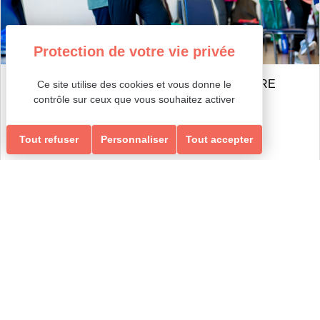
GYM RENFORCEMENT, ÉQUILIBRE & MEMOIRE
Ce site utilise des cookies et vous donne le
RENFORCEMENT, ÉQUILIBRE & MEMOIRE
contrôle sur ceux que vous souhaitez activer
Tout refuser
Personnaliser
Tout accepter
Ados-Adultes
Newsletter
Inscrivez vous à notre newsletter et recevez nos