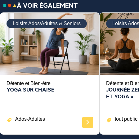
À VOIR ÉGALEMENT
Loisirs Ados/Adultes & Seniors
Loisirs Ado
Détente et Bien-être
Détente et Bie
YOGA SUR CHAISE
JOURNÉE ZEN
ET YOGA »
Ados-Adultes
tout public