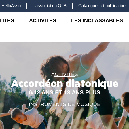
 HelloAsso
L’association QLB
Catalogues et publications
LITÉS
ACTIVITÉS
LES INCLASSABLES
ACTIVITÉS
Accordéon diatonique
6/12 ANS ET 13 ANS PLUS
INSTRUMENTS DE MUSIQUE