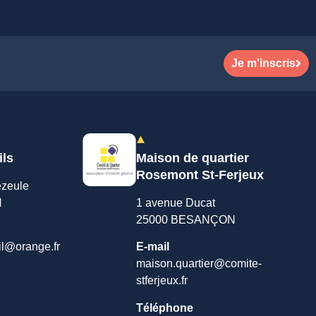
Je m'inscris
ils
Maison de quartier
Rosemont St-Ferjeux
ezeule
N
1 avenue Ducat
25000 BESANÇON
il@orange.fr
E-mail
maison.quartier@comite-
stferjeux.fr
Téléphone