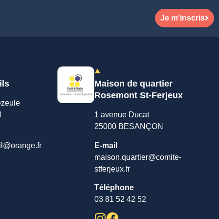
Je m'inscris
ils
Maison de quartier
Rosemont St-Ferjeux
ezeule
N
1 avenue Ducat
25000 BESANÇON
il@orange.fr
E-mail
maison.quartier@comite-
stferjeux.fr
Téléphone
03 81 52 42 52