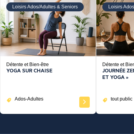
Loisirs Ados/Adultes & Seniors
Loisirs Ado
Détente et Bien-être
Détente et Bie
YOGA SUR CHAISE
JOURNÉE ZEN
ET YOGA »
Ados-Adultes
tout public