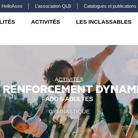
 HelloAsso
L’association QLB
Catalogues et publications
LITÉS
ACTIVITÉS
LES INCLASSABLES
ACTIVITÉS
 RENFORCEMENT DYNAM
ADOS-ADULTES
GYMNASTIQUE