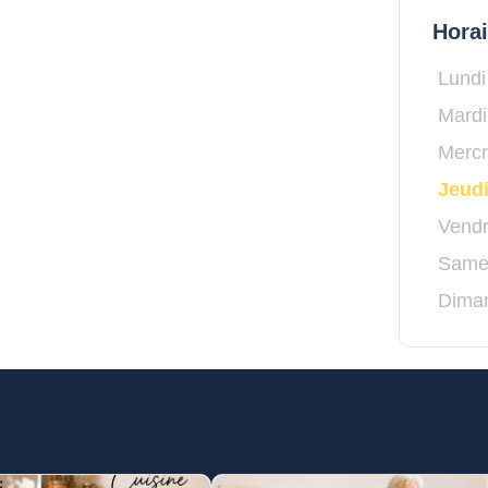
Hora
Lundi
Mardi
Mercr
Jeud
Vendr
Same
Dima