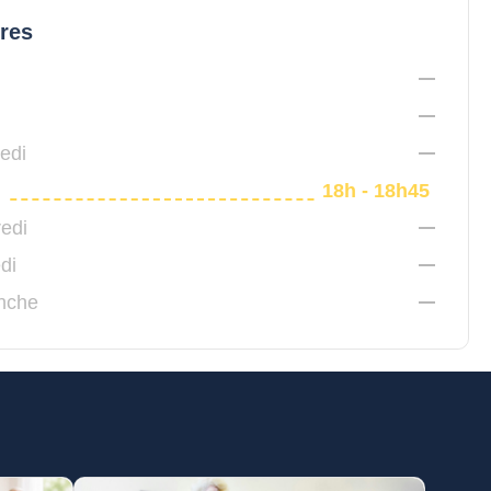
ires
edi
i
18h - 18h45
edi
di
nche