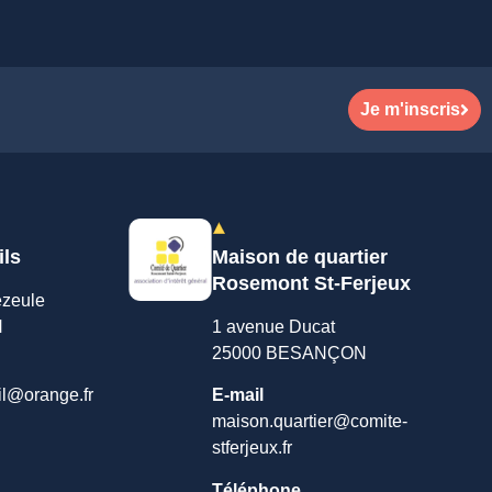
Je m'inscris
ils
Maison de quartier
Rosemont St-Ferjeux
ezeule
N
1 avenue Ducat
25000 BESANÇON
il@orange.fr
E-mail
maison.quartier@comite-
stferjeux.fr
Téléphone