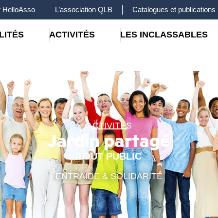
 HelloAsso
L’association QLB
Catalogues et publications
LITÉS
ACTIVITÉS
LES INCLASSABLES
ACTIVITÉS
Jardin partagé
TOUT PUBLIC
ENTRAIDE & SOLIDARITÉ