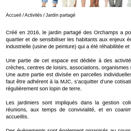
Accueil
/
Activités
/
Jardin partagé
Créé en 2016, le jardin partagé des Orchamps a pou
quartier et de sensibiliser les habitants aux enjeux 
industrielle (usine de peinture) qui a été réhabilitée 
Une partie de cet espace est dédiée à des activit
crèches, centres de loisirs, associations, organismes s
Une autre partie est divisée en parcelles individuelle
faut être adhérent à la MJC, s’acquitter d’une cotisat
régulièrement son lopin de terre.
Les jardiniers sont impliqués dans la gestion col
réunions, aux temps de convivialité, et en coani
accueillis.
Des évènements sont également organisés au cours 