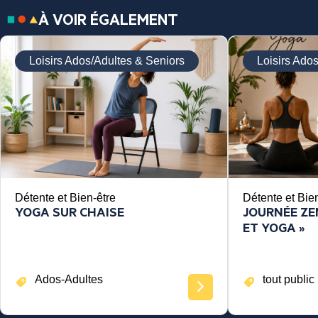
À VOIR ÉGALEMENT
Loisirs Ados/Adultes & Seniors
Loisirs Ado
Détente et Bien-être
Détente et Bie
YOGA SUR CHAISE
JOURNÉE ZEN
ET YOGA »
Ados-Adultes
tout public