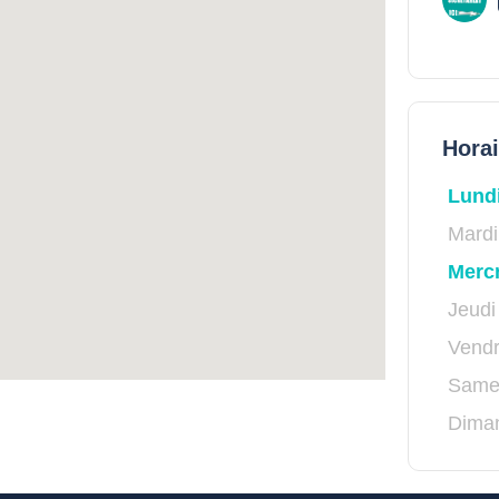
Hora
Lund
Mardi
Merc
Jeudi
Vendr
Same
Dima