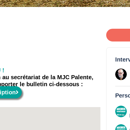
Inter
 !
 au secrétariat de la MJC Palente,
porter le bulletin ci-dessous :
iption
Perso