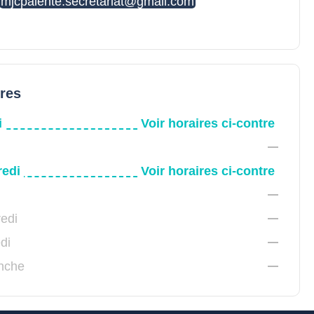
mjcpalente.secretariat@gmail.com
ires
i
Voir horaires ci-contre
redi
Voir horaires ci-contre
edi
di
nche