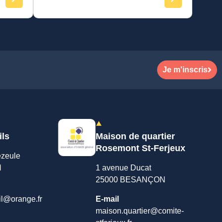
Je m'inscris
ils
Maison de quartier
Rosemont St-Ferjeux
ezeule
N
1 avenue Ducat
25000 BESANÇON
il@orange.fr
E-mail
maison.quartier@comite-