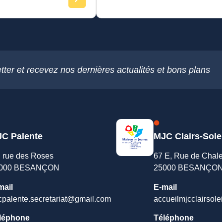
tter et recevez nos dernières actualités et bons plans
C Palente
MJC Clairs-Sole
, rue des Roses
67 E, Rue de Chal
000 BESANÇON
25000 BESANÇO
mail
E-mail
cpalente.secretariat@gmail.com
accueilmjcclairsole
léphone
Téléphone