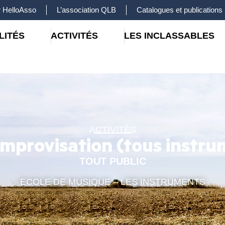
 HelloAsso
L’association QLB
Catalogues et publications
LITÉS
ACTIVITÉS
LES INCLASSABLES
ACTIVITÉS
Improvisation (tous instru
TOUT PUBLIC
ECOLE DE MUSIQUE – LES INSTRUMENTS