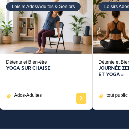
Loisirs Ados/Adultes & Seniors
Loisirs Ado
Détente et Bien-être
Détente et Bie
YOGA SUR CHAISE
JOURNÉE ZEN
ET YOGA »
Ados-Adultes
tout public