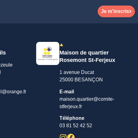
Je m'inscris
ils
Maison de quartier
Rosemont St-Ferjeux
ezeule
N
1 avenue Ducat
25000 BESANÇON
il@orange.fr
E-mail
maison.quartier@comite-
stferjeux.fr
Téléphone
03 81 52 42 52