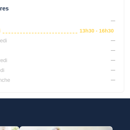
ires
i
13h30 - 16h30
edi
edi
di
nche