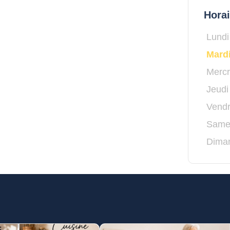
Hora
Lundi
Mard
Mercr
Jeudi
Vendr
Same
Dima