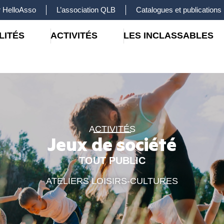
 HelloAsso
L’association QLB
Catalogues et publications
LITÉS
ACTIVITÉS
LES INCLASSABLES
ACTIVITÉS
Jeux de société
TOUT PUBLIC
ATELIERS LOISIRS-CULTURES