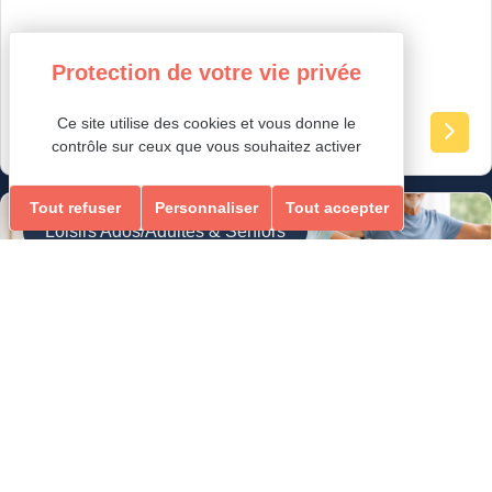
tout public
Ce site utilise des cookies et vous donne le
contrôle sur ceux que vous souhaitez activer
Tout refuser
Personnaliser
Tout accepter
Loisirs Ados/Adultes & Seniors
GYM ÉQUILIBRE & MEMOIRE
ÉQUILIBRE & MEMOIRE