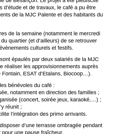
ille de Besançon. Le projet a été plébiscité
 d’étude et de travaux, le café a pu être
ents de la MJC Palente et des habitants du
aires de la semaine (notamment le mercredi
du quartier (et d’ailleurs) de se retrouver
vènements culturels et festifs.
 sont épaulés par deux salariés de la MJC
 de réaliser les approvisionnements auprès
de Fontain, ESAT d’Etalans, Biocoop…).
les bénévoles du café :
sée, notamment en direction des familles ;
ganisée (concert, soirée jeux, karaoké,…) ;
y réunit ;
lite l’intégration des primo arrivants.
de disposer d’une terrasse ombragée pendant
er pour une pause fraîcheur.