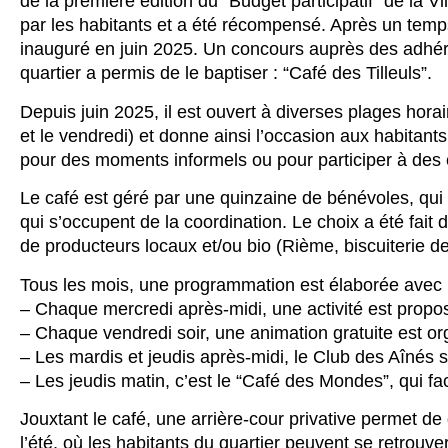
de la première édition du “Budget participatif” de la V
par les habitants et a été récompensé. Après un temps
inauguré en juin 2025. Un concours auprès des adhér
quartier a permis de le baptiser : “Café des Tilleuls”.
Depuis juin 2025, il est ouvert à diverses plages hor
et le vendredi) et donne ainsi l’occasion aux habitants 
pour des moments informels ou pour participer à des é
Le café est géré par une quinzaine de bénévoles, qui
qui s’occupent de la coordination. Le choix a été fait
de producteurs locaux et/ou bio (Rième, biscuiterie 
Tous les mois, une programmation est élaborée avec 
– Chaque mercredi après-midi, une activité est propo
– Chaque vendredi soir, une animation gratuite est or
– Les mardis et jeudis après-midi, le Club des Aînés s’
– Les jeudis matin, c’est le “Café des Mondes”, qui faci
Jouxtant le café, une arrière-cour privative permet 
l’été, où les habitants du quartier peuvent se retrouv