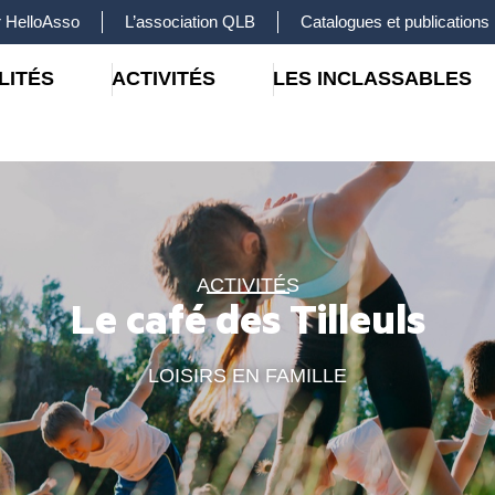
 HelloAsso
L’association QLB
Catalogues et publications
LITÉS
ACTIVITÉS
LES INCLASSABLES
ACTIVITÉS
Le café des Tilleuls
LOISIRS EN FAMILLE