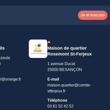
Je m'inscris
ils
Maison de quartier
Rosemont St-Ferjeux
ezeule
N
1 avenue Ducat
25000 BESANÇON
il@orange.fr
E-mail
maison.quartier@comite-
stferjeux.fr
Téléphone
03 81 52 42 52