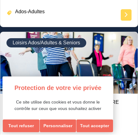
Ados-Adultes
Loisirs Ados/Adultes & Seniors
Ce site utilise des cookies et vous donne le
GYM RENFORCEMENT, ÉQUILIBRE & MEMOIRE
RENFORCEMENT, ÉQUILIBRE & MEMOIRE
contrôle sur ceux que vous souhaitez activer
Tout refuser
Personnaliser
Tout accepter