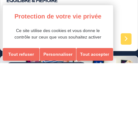
Ce site utilise des cookies et vous donne le
Ados-Adultes
contrôle sur ceux que vous souhaitez activer
Tout refuser
Personnaliser
Tout accepter
Loisirs Ados/Adultes & Seniors
GYM RENFORCEMENT, ÉQUILIBRE & MEMOIRE
RENFORCEMENT, ÉQUILIBRE & MEMOIRE