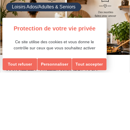
Loisirs Ados/Adultes & Seniors
Ce site utilise des cookies et vous donne le
contrôle sur ceux que vous souhaitez activer
Détente et Bien-être
Tout refuser
Personnaliser
Tout accepter
JOURNÉE ZEN « ATELIER CUISINE ET YOGA »
tout public