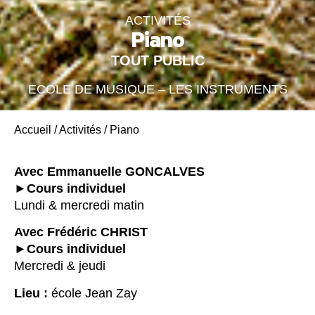
ACTIVITÉS
Piano
TOUT PUBLIC
ECOLE DE MUSIQUE – LES INSTRUMENTS
Accueil
/
Activités
/
Piano
Avec Emmanuelle GONCALVES
►Cours individuel
Lundi & mercredi matin
Avec Frédéric CHRIST
►Cours individuel
Mercredi & jeudi
Lieu :
école Jean Zay