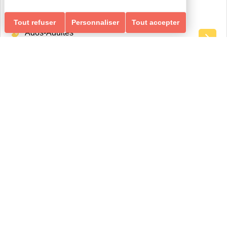
Tout refuser
Personnaliser
Tout accepter
Ados-Adultes
Loisirs Ados/Adultes & Seniors
GYM RENFORCEMENT, ÉQUILIBRE & MEMOIRE
RENFORCEMENT, ÉQUILIBRE & MEMOIRE