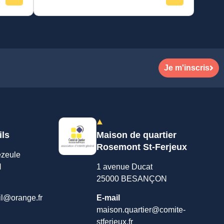
Je m'inscris
ils
Maison de quartier
Rosemont St-Ferjeux
ezeule
N
1 avenue Ducat
25000 BESANÇON
il@orange.fr
E-mail
maison.quartier@comite-
stferjeux.fr