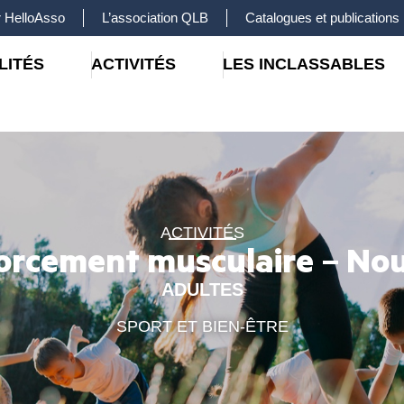
 HelloAsso
L’association QLB
Catalogues et publications
LITÉS
ACTIVITÉS
LES INCLASSABLES
ACTIVITÉS
orcement musculaire – No
ADULTES
SPORT ET BIEN-ÊTRE