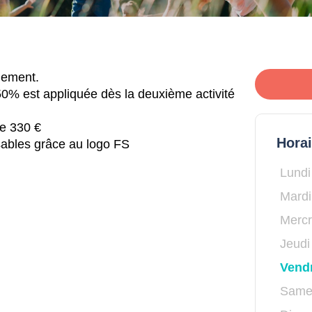
llement.
 50% est appliquée dès la deuxième activité
de 330 €
Hora
ssables grâce au logo FS
Lundi
Mardi
Mercr
Jeudi
Vend
Same