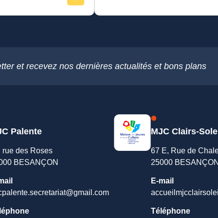
tter et recevez nos dernières actualités et bons plans
C Palente
MJC Clairs-Sole
, rue des Roses
67 E, Rue de Chal
000 BESANÇON
25000 BESANÇO
mail
E-mail
cpalente.secretariat@gmail.com
accueilmjcclairsole
léphone
Téléphone