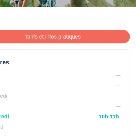
Tarifs et infos pratiques
ires
edi
redi
10h-11h
di