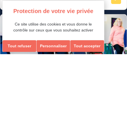
Loisirs Ados/Adultes & Seniors
Ce site utilise des cookies et vous donne le
contrôle sur ceux que vous souhaitez activer
Tout refuser
Personnaliser
Tout accepter
GYM RENFORCEMENT, ÉQUILIBRE & MEMOIRE
RENFORCEMENT, ÉQUILIBRE & MEMOIRE
Ados-Adultes