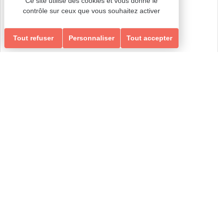
Ce site utilise des cookies et vous donne le
contrôle sur ceux que vous souhaitez activer
Tout refuser
Personnaliser
Tout accepter
Ados-Adultes
Loisirs Ados/Adultes & Seniors
GYM RENFORCEMENT, ÉQUILIBRE & MEMOIRE
RENFORCEMENT, ÉQUILIBRE & MEMOIRE