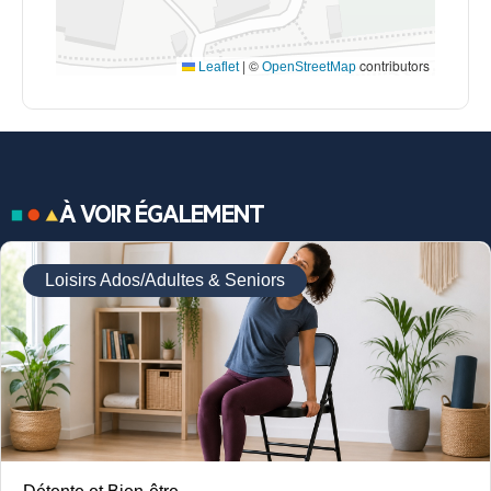
|
©
contributors
Leaflet
OpenStreetMap
À VOIR ÉGALEMENT
Loisirs Ados/Adultes & Seniors