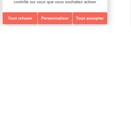
contrôle sur ceux que vous souhaitez activer
GYM ÉQUILIBRE & MEMOIRE
ÉQUILIBRE & MEMOIRE
Tout refuser
Personnaliser
Tout accepter
Ados-Adultes
Loisirs Ados/Adultes & Seniors