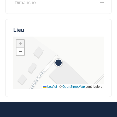
Dimanche
Lieu
+
−
|
©
contributors
Leaflet
OpenStreetMap