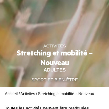
ACTIVITÉS
Stretching et mobilité –
Nouveau
ADULTES
SPORT ET BIEN-ÊTRE
Accueil
/
Activités
/
Stretching et mobilité – Nouveau
Toutes les activités peuvent être pratiquées