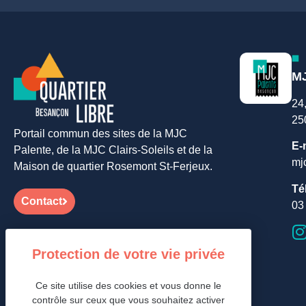
MJ
24
25
Portail commun des sites de la MJC
E-
Palente, de la MJC Clairs-Soleils et de la
mj
Maison de quartier Rosemont St-Ferjeux.
Té
Contact
03
Ce site utilise des cookies et vous donne le
contrôle sur ceux que vous souhaitez activer