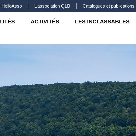
 HelloAsso
L’association QLB
Catalogues et publications
LITÉS
ACTIVITÉS
LES INCLASSABLES