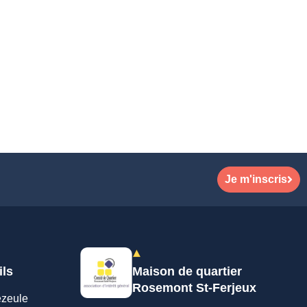
Je m'inscris
ils
Maison de quartier
Rosemont St-Ferjeux
ezeule