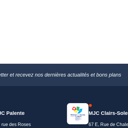
tter et recevez nos dernières actualités et bons plans
C Palente
MJC Clairs-Sole
, rue des Roses
67 E, Rue de Chal