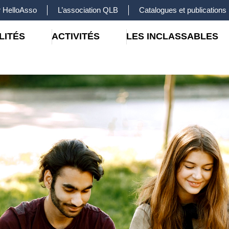
 HelloAsso
L’association QLB
Catalogues et publications
LITÉS
ACTIVITÉS
LES INCLASSABLES