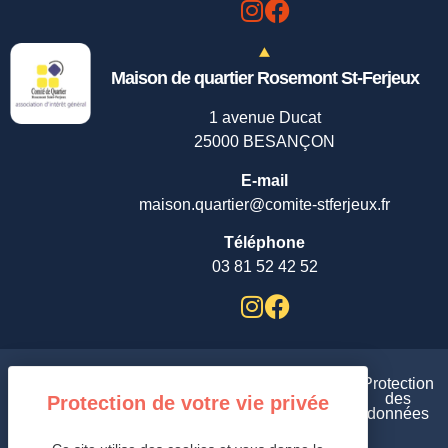
Maison de quartier Rosemont St-Ferjeux
1 avenue Ducat
25000 BESANÇON
E-mail
maison.quartier@comite-stferjeux.fr
Téléphone
03 81 52 42 52
Plan
Aides et
Protection
de
Mentions
Gestion des cookies /
accessibilité
des
site
légales /
/
données
/