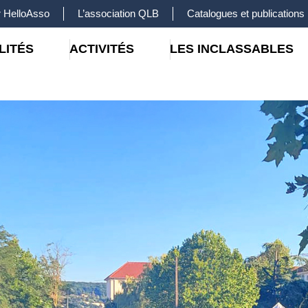
 HelloAsso
L’association QLB
Catalogues et publications
LITÉS
ACTIVITÉS
LES INCLASSABLES