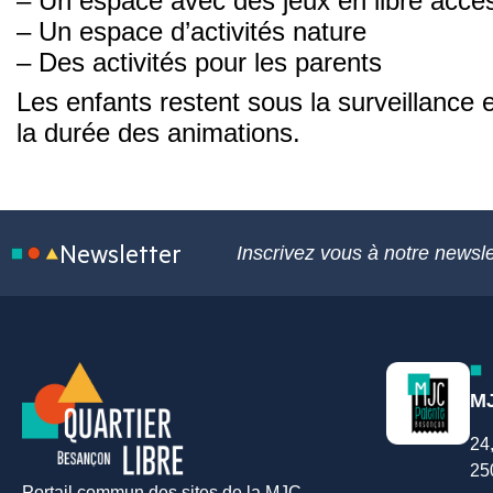
– Un espace avec des jeux en libre accè
– Un espace d’activités nature
– Des activités pour les parents
Les enfants restent sous la surveillance 
la durée des animations.
Newsletter
Inscrivez vous à notre newsle
MJ
24
25
Portail commun des sites de la MJC