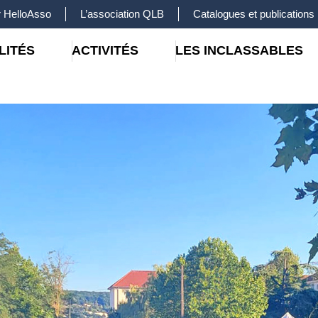
 HelloAsso
L’association QLB
Catalogues et publications
LITÉS
ACTIVITÉS
LES INCLASSABLES