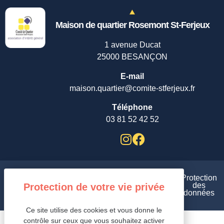
Maison de quartier Rosemont St-Ferjeux
1 avenue Ducat
25000 BESANÇON
E-mail
maison.quartier@comite-stferjeux.fr
Téléphone
03 81 52 42 52
Plan
Aides et
Protection
de
Mentions
Gestion des cookies /
accessibilité
des
site
légales /
/
données
/
Ce site utilise des cookies et vous donne le
contrôle sur ceux que vous souhaitez activer