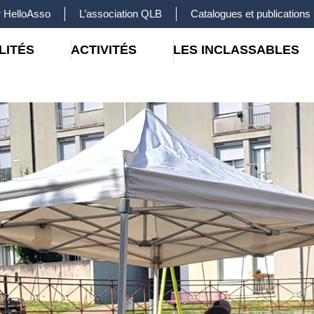
 HelloAsso
L’association QLB
Catalogues et publications
LITÉS
ACTIVITÉS
LES INCLASSABLES