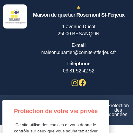
Maison de quartier Rosemont St-Ferjeux
1 avenue Ducat
25000 BESANÇON
E-mail
maison.quartier@comite-stferjeux.fr
Téléphone
03 81 52 42 52
Plan
Aides et
Protection
de
Mentions
Gestion des cookies /
accessibilité
des
site
légales /
/
données
/
Ce site utilise des cookies et vous donne le
contrôle sur ceux que vous souhaitez activer