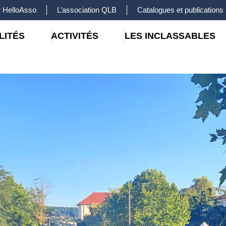
 HelloAsso
L’association QLB
Catalogues et publications
LITÉS
ACTIVITÉS
LES INCLASSABLES