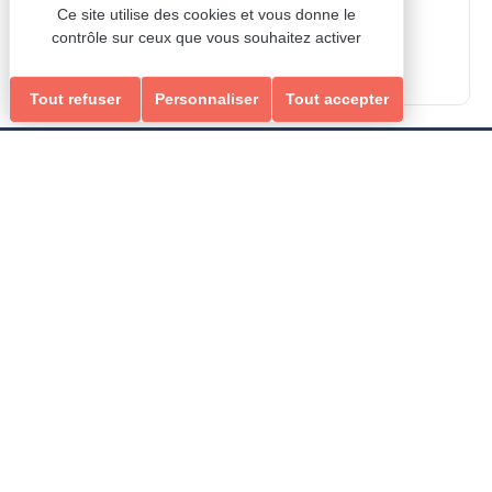
Date et heure
Ce site utilise des cookies et vous donne le
Le 18/01
contrôle sur ceux que vous souhaitez activer
Tout refuser
Personnaliser
Tout accepter
Newsletter
Inscrivez vous à notre newsletter et recevez nos
dernières actualités et bons plans
Je m'inscris