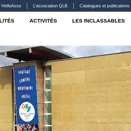
 HelloAsso
L’association QLB
Catalogues et publications
LITÉS
ACTIVITÉS
LES INCLASSABLES