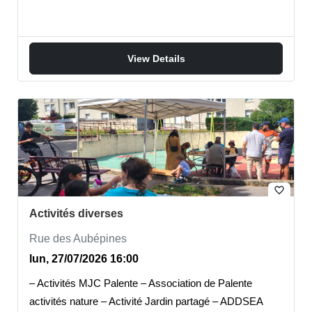
View Details
favorite_border
Activités diverses
Rue des Aubépines
lun, 27/07/2026 16:00
– Activités MJC Palente – Association de Palente
activités nature – Activité Jardin partagé – ADDSEA