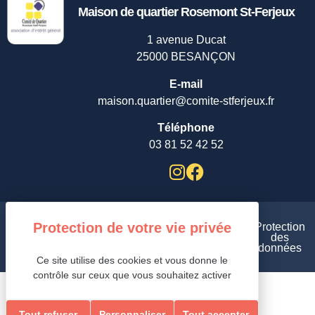
Maison de quartier Rosemont St-Ferjeux
1 avenue Ducat
25000 BESANÇON
E-mail
maison.quartier@comite-stferjeux.fr
Téléphone
03 81 52 42 52
Plan
Aides et
Protection
de
Mentions
Gestion des cookies /
accessibilité
des
site
légales /
/
données
/
Ce site utilise des cookies et vous donne le
contrôle sur ceux que vous souhaitez activer
Tout refuser
Personnaliser
Tout accepter