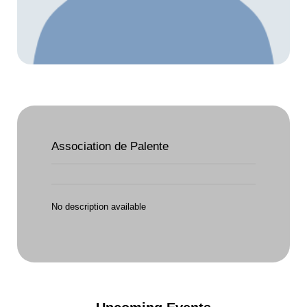
Association de Palente
No description available