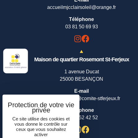
accueilmjcclairsoleil@orange.fr
Téléphone
03 81 50 69 93
Maison de quartier Rosemont St-Ferjeux
1 avenue Ducat
25000 BESANÇON
E-mail
maison.quartier@comite-stferjeux.fr
Téléphone
03 81 52 42 52
Ce site utilise des cookies et
vous donne le contrôle sur
ceux que vous souhaitez
activer