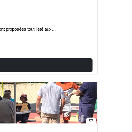
ont proposées tout l’été aux…
favorite_border