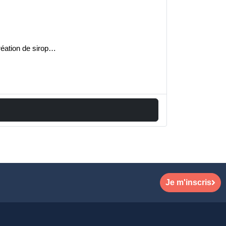
réation de sirop…
Je m'inscris