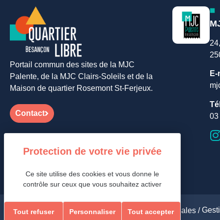
MJ
24
25
Portail commun des sites de la MJC
E-
Palente, de la MJC Clairs-Soleils et de la
mj
Maison de quartier Rosemont St-Ferjeux.
Té
Contact
03
Ce site utilise des cookies et vous donne le
contrôle sur ceux que vous souhaitez activer
Gest
Aides et accessibilité /
Plan de site /
Mentions légales /
Tout refuser
Personnaliser
Tout accepter