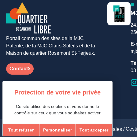
MJ
24
25
Portail commun des sites de la MJC
E-
Palente, de la MJC Clairs-Soleils et de la
mj
Maison de quartier Rosemont St-Ferjeux.
Té
Contact
03
Ce site utilise des cookies et vous donne le
contrôle sur ceux que vous souhaitez activer
Gest
Aides et accessibilité /
Plan de site /
Mentions légales /
Tout refuser
Personnaliser
Tout accepter