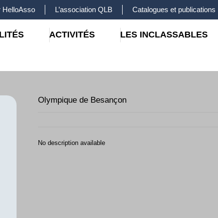
 HelloAsso
L’association QLB
Catalogues et publications
LITÉS
ACTIVITÉS
LES INCLASSABLES
Olympique de Besançon
No description available