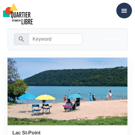
Panneau de gestion des cookies
search
Lac St-Point