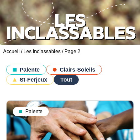
LES
INCLASSABLES
Accueil
/
Les Inclassables
/
Page 2
Palente
Clairs-Soleils
St-Ferjeux
Tout
Palente