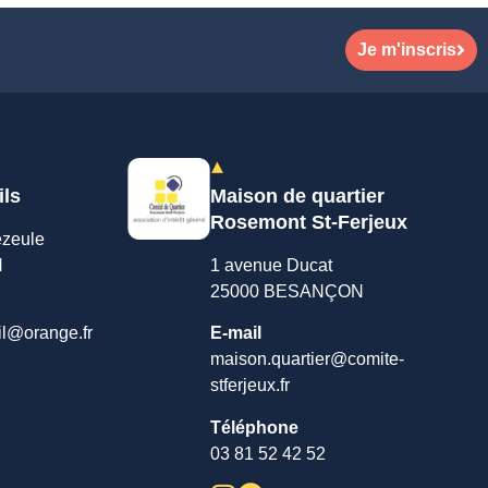
Je m'inscris
ils
Maison de quartier
Rosemont St-Ferjeux
ezeule
N
1 avenue Ducat
25000 BESANÇON
il@orange.fr
E-mail
maison.quartier@comite-
stferjeux.fr
Téléphone
03 81 52 42 52