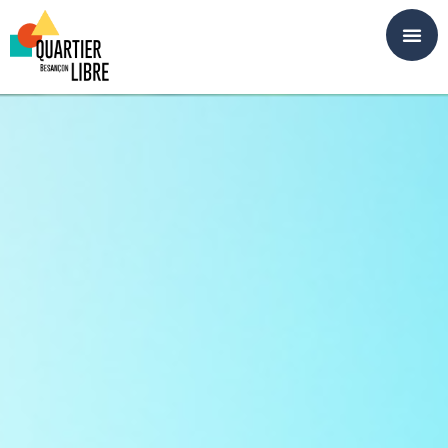
Panneau de gestion des cookies