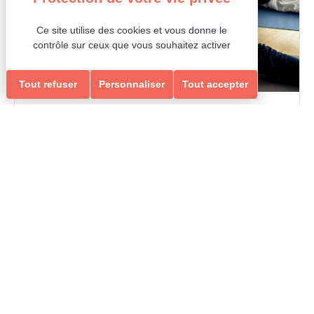
Ce site utilise des cookies et vous donne le
contrôle sur ceux que vous souhaitez activer
Tout refuser
Personnaliser
Tout accepter
Sport & Bien-être
GYM DOUCE SENIORS
Adultes
Loisirs Ados/Adultes & Seniors