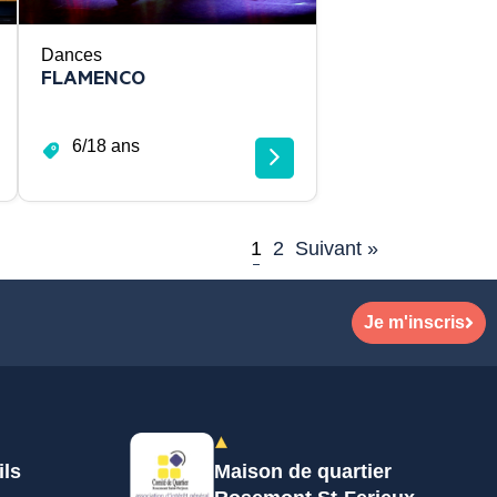
Dances
FLAMENCO
6/18 ans
1
2
Suivant »
Je m'inscris
ils
Maison de quartier