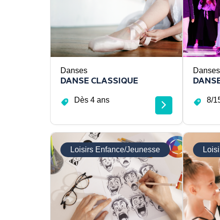
Danses
Danses
DANSE CLASSIQUE
DANS
Dès 4 ans
8/1
Loisirs Enfance/Jeunesse
Lois