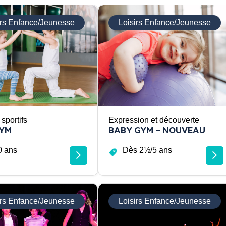
irs Enfance/Jeunesse
Loisirs Enfance/Jeunesse
 sportifs
Expression et découverte
GYM
BABY GYM – NOUVEAU
0 ans
Dès 2½/5 ans
irs Enfance/Jeunesse
Loisirs Enfance/Jeunesse