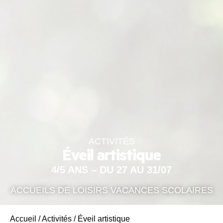
ACTIVITÉS
Éveil artistique
4/5 ANS – DU 27 AU 31/07
ACCUEILS DE LOISIRS VACANCES SCOLAIRES
Accueil
/
Activités
/
Éveil artistique