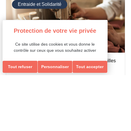
Entraide et Solidarité
Ce site utilise des cookies et vous donne le
contrôle sur ceux que vous souhaitez activer
Espace de vie sociale et d'animation des Vareilles
ATELIER COUTURE
Tout refuser
Personnaliser
Tout accepter
Tout public
Entraide et Solidarité